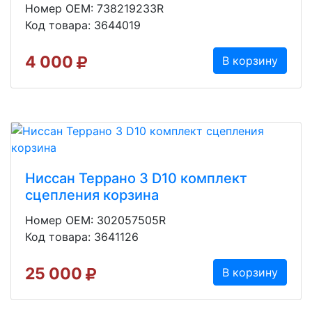
Номер OEM: 738219233R
Код товара: 3644019
4 000
В корзину
Ниссан Террано 3 D10 комплeкт
сцeпления коpзинa
Номер OEM: 302057505R
Код товара: 3641126
25 000
В корзину