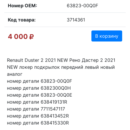
Номер OEM:
63823-00Q0F
Код товара:
3714361
4 000
В корзину
Renault Duster 2 2021 NEW Рено Дастер 2 2021
NEW локер подкрылок передний левый новый
аналог
номер детали 63823-00Q0F
номер детали 6382300Q0H
номер детали 63823-00Q0E
номер детали 638419131R
номер детали 7711547117
номер детали 638413452R
номер детали 638415330R