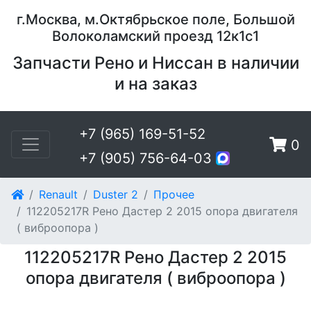
г.Москва, м.Октябрьское поле, Большой
Волоколамский проезд 12к1с1
Запчасти Рено и Ниссан в наличии
и на заказ
+7 (965) 169-51-52
0
+7 (905) 756-64-03
Renault
Duster 2
Прочее
112205217R Рено Дастер 2 2015 опора двигателя
( вибpоoпopа )
112205217R Рено Дастер 2 2015
опора двигателя ( вибpоoпopа )