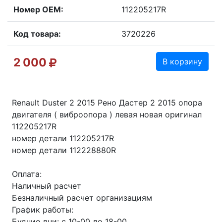
Номер OEM:
112205217R
Код товара:
3720226
2 000
В корзину
Renault Duster 2 2015 Рено Дастер 2 2015 опора
двигателя ( вибpоoпopа ) левая новая оригинал
112205217R
номер детали 112205217R
номер детали 112228880R
Оплата:
Наличный расчет
Безналичный расчет организациям
График работы:
Будние дни: с 10-00 до 18-00