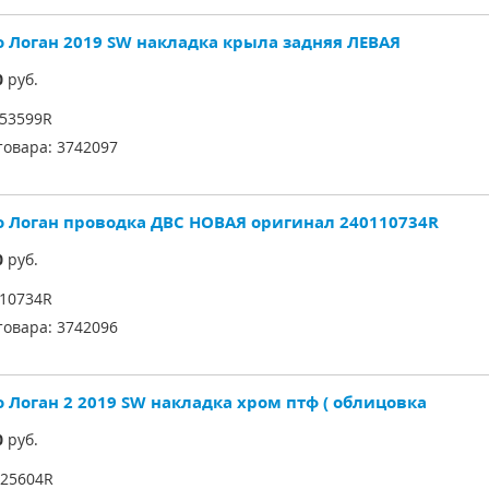
о Логан 2019 SW накладка крыла задняя ЛЕВАЯ
0
руб.
53599R
товара:
3742097
о Логан проводка ДВС НОВАЯ оригинал 240110734R
0
руб.
10734R
товара:
3742096
о Логан 2 2019 SW накладка хром птф ( облицовка
0
руб.
25604R