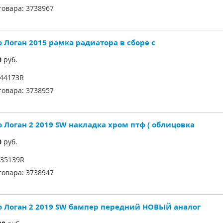
товара:
3738967
о Логан 2015 рамка радиатора в сборе с
0
руб.
44173R
товара:
3738957
о Логан 2 2019 SW накладка хром птф ( облицовка
0
руб.
35139R
товара:
3738947
о Логан 2 2019 SW бампер передний НОВЫЙ аналог