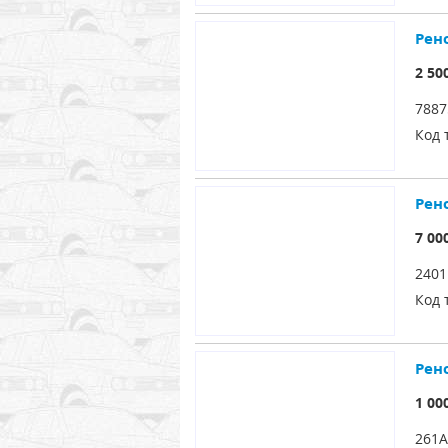
Рен
2 50
7887
Код 
Рен
7 00
2401
Код 
Рен
1 00
261A