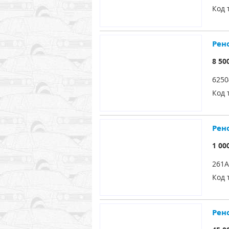
Код 
Рен
8 50
6250
Код 
Рен
1 00
261A
Код 
Рен