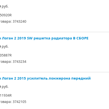
0
руб.
50920R
товара:
3743240
о Логан 2 2019 SW решетка радиатора В СБОРЕ
0
руб.
05887R
товара:
3743234
о Логан 2 2015 усилитель лонжерона передний
0
руб.
11934R
товара:
3742105