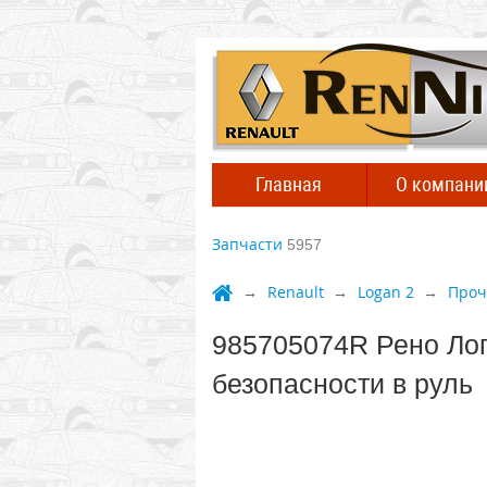
Главная
О компани
Запчасти
5957
Renault
Logan 2
Проч
985705074R Рено Ло
безопасности в руль