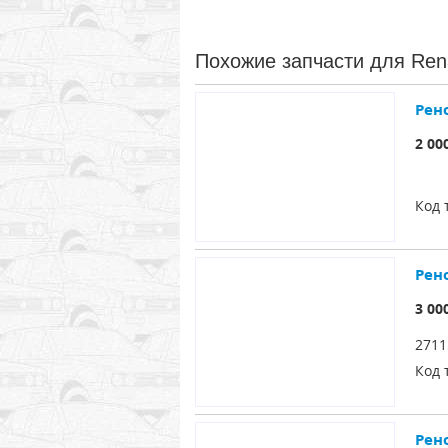
Похожие запчасти для Rena
Рен
2 00
Код 
Рен
3 00
2711
Код 
Рен