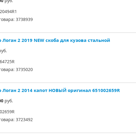
00
руб.
20494R1
товара:
3738939
о Логан 2 2019 NEW скоба для кузова стальной
уб.
64725R
товара:
3735020
о Логан 2 2014 капот НОВЫЙ оригинал 651002659R
00
руб.
02659R
товара:
3723492